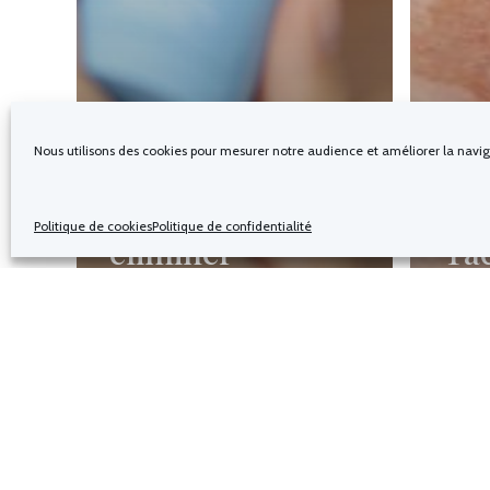
Nous utilisons des cookies pour mesurer notre audience et améliorer la naviga
Santé
Comment
Santé
Politique de cookies
Politique de confidentialité
éliminer
Ta
efficacement les
sur
points noirs sur
nos
le nez et le
que
visage ?
cho