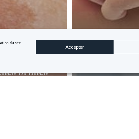
Subtotal:
tion du site.
Accepter
Vi
ches brunes
Santé
 le visage :
Comment trai
 solutions,
naturellemen
ls produits
l’eczéma et le
isir ?
psoriasis ?