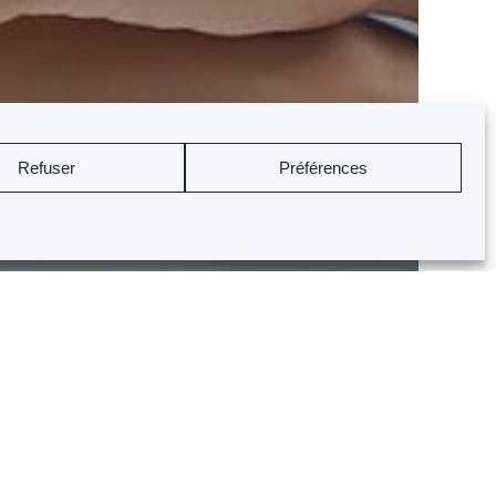
0.00
€
Refuser
Préférences
ew Cart
Checkout
ter
t