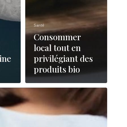
No products in the cart.
Santé
Go To Shop
Consommer
local tout en
ine
privilégiant des
produits bio