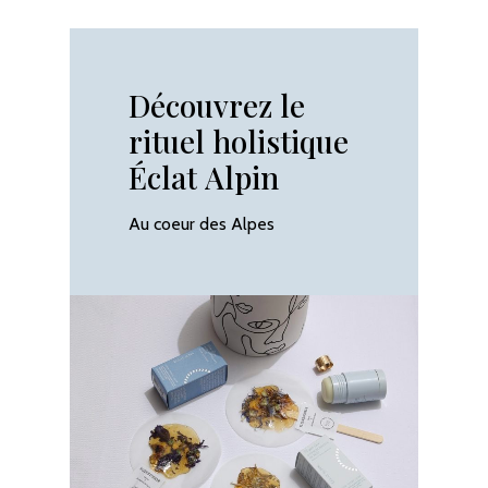
No products in the cart.
Découvrez
le
rituel
holistique
Go To Shop
Éclat
Alpin
Au coeur des Alpes