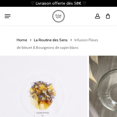
Skip
♡ Livraison offerte dès 58€ ♡
to
Cart
Close
Menu
Cart
main
account
content
Home
La Routine des Sens
Infusion Fleurs
de bleuet & Bourgeons de sapin blanc