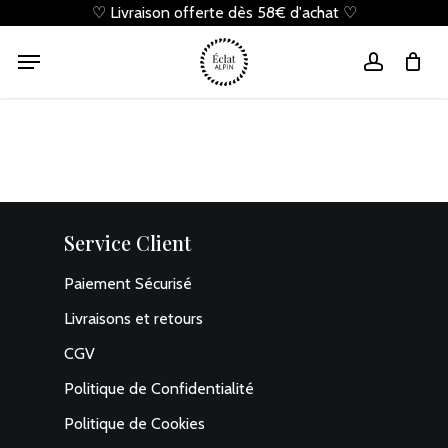
Skip
♡ Livraison offerte dès 58€ d'achat ♡
to
Cart
Close
Menu
Cart
main
account
content
Service Client
Paiement Sécurisé
Livraisons et retours
CGV
Politique de Confidentialité
Politique de Cookies